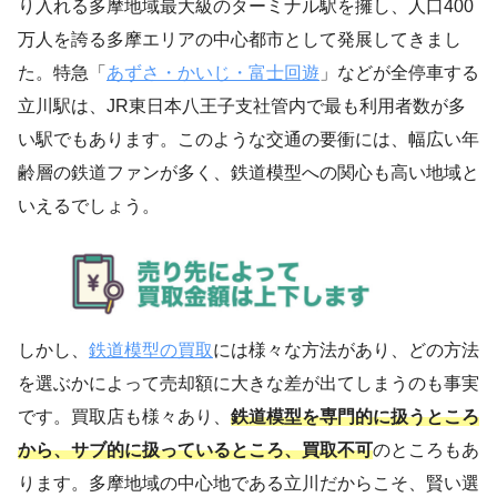
り入れる多摩地域最大級のターミナル駅を擁し、人口400
万人を誇る多摩エリアの中心都市として発展してきまし
た。特急「
あずさ・かいじ・富士回遊
」などが全停車する
立川駅は、JR東日本八王子支社管内で最も利用者数が多
い駅でもあります。このような交通の要衝には、幅広い年
齢層の鉄道ファンが多く、鉄道模型への関心も高い地域と
いえるでしょう。
しかし、
鉄道模型の買取
には様々な方法があり、どの方法
を選ぶかによって売却額に大きな差が出てしまうのも事実
です。買取店も様々あり、
鉄道模型を専門的に扱うところ
から、サブ的に扱っているところ、買取不可
のところもあ
ります。多摩地域の中心地である立川だからこそ、賢い選