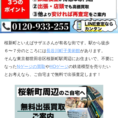
桜新町といえばサザエさんが有名な街です。駅から徒歩
６〜７分のところには
長谷川町子美術館
があります。
そんな東京都世田谷区桜新町駅周辺にお住まいで、不要に
なった
Nゲージの買取
や
HOゲージ
の鉄道模型を売りたい
とお考えなら、ご自宅まで無料で出張査定します！